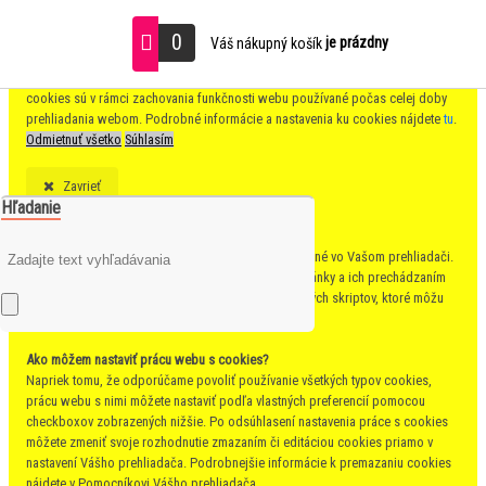
S cieľom uľahčiť používateľom používať naše webové stránky využívame
0
je prázdny
Váš nákupný košík
cookies. Kliknutím na tlačidlo "Súhlasím" súhlasíte s použitím preferenčných,
štatistických aj marketingových cookies pre nás aj našich partnerov. Funkčné
cookies sú v rámci zachovania funkčnosti webu používané počas celej doby
prehliadania webom. Podrobné informácie a nastavenia ku cookies nájdete
tu
.
Odmietnuť všetko
Súhlasím
Zavrieť
Hľadanie
Čo sú cookies?
Cookies sú krátke textové informácie, ktoré sú uložené vo Vašom prehliadači.
Tieto informácie bežne používajú všetky webové stránky a ich prechádzaním
dochádza k ukladaniu cookies. Pomocou partnerských skriptov, ktoré môžu
stránky používať (napríklad Google analytics
Ako môžem nastaviť prácu webu s cookies?
Napriek tomu, že odporúčame povoliť používanie všetkých typov cookies,
prácu webu s nimi môžete nastaviť podľa vlastných preferencií pomocou
checkboxov zobrazených nižšie. Po odsúhlasení nastavenia práce s cookies
môžete zmeniť svoje rozhodnutie zmazaním či editáciou cookies priamo v
nastavení Vášho prehliadača. Podrobnejšie informácie k premazaniu cookies
nájdete v Pomocníkovi Vášho prehliadača.