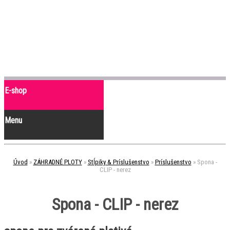
E-shop
Menu
Úvod
»
ZÁHRADNÉ PLOTY
»
Stĺpiky & Príslušenstvo
»
Príslušenstvo
»
Spona -
CLIP - nerez
Spona - CLIP - nerez