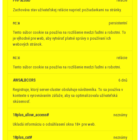
PHPSESSID
relácie
Zachováva stav užívateľskej relácie naprieč požiadavkami na stránky.
rc::a
persistentní
Tento súbor cookie sa používa na rozlíšenie medzi ľuďmi a robotmi. To
je výhodné pre web, aby vytvárať platné správy o používaní ich
webových stránok.
rc::c
relácie
Tento súbor cookie sa používa na rozlíšenie medzi ľuďmi a robotmi.
AWSALBCORS
6 dnů
Registruje, ktorý server-cluster obsluhuje návštevníka. To sa používa v
kontexte s vyrovnávaním záťaže, aby sa optimalizovala užívateľská
skúsenosť.
18plus_allow_access#
neznámy
Ukladá informáciu o odsúhlasení okna 18+ pre web.
18plus_cat#
neznámy