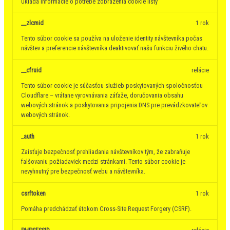
Ukladá informácie o potrebe zobrazenia cookie lišty
__zlcmid
1 rok
Tento súbor cookie sa používa na uloženie identity návštevníka počas
návštev a preferencie návštevníka deaktivovať našu funkciu živého chatu.
__cfruid
relácie
Tento súbor cookie je súčasťou služieb poskytovaných spoločnosťou
Cloudflare – vrátane vyrovnávania záťaže, doručovania obsahu
webových stránok a poskytovania pripojenia DNS pre prevádzkovateľov
webových stránok.
_auth
1 rok
Zaisťuje bezpečnosť prehliadania návštevníkov tým, že zabraňuje
falšovaniu požiadaviek medzi stránkami. Tento súbor cookie je
nevyhnutný pre bezpečnosť webu a návštevníka.
csrftoken
1 rok
Pomáha predchádzať útokom Cross-Site Request Forgery (CSRF).