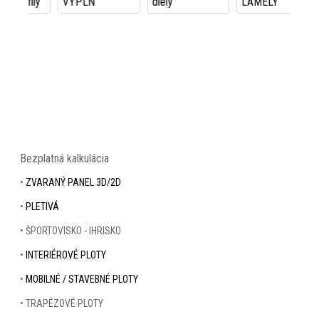
ily
VÝPLŇ
diely
LAMELY
15
Bezplatná kalkulácia
•
ZVARANÝ PANEL 3D/2D
•
PLETIVÁ
• ŠPORTOVISKO - IHRISKO
•
INTERIÉROVÉ PLOTY
•
MOBILNÉ / STAVEBNÉ PLOTY
• TRAPÉZOVÉ PLOTY