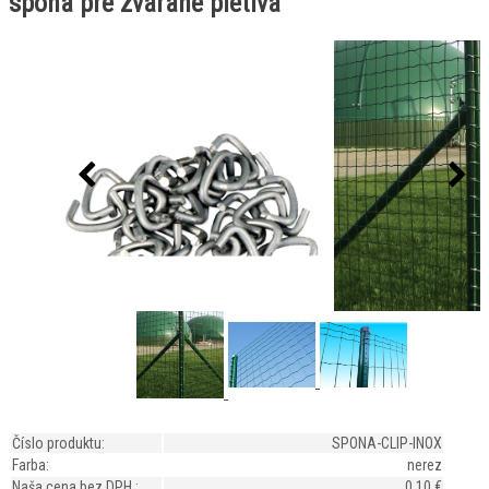
spona pre zvárané pletivá
Číslo produktu:
SPONA-CLIP-INOX
Farba:
nerez
Naša cena bez DPH :
0,10 €