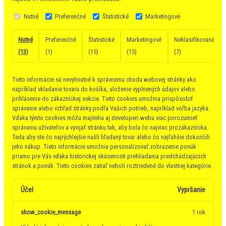
Nutné
Preferenčné
Štatistické
Marketingové
Nutné
Preferenčné
Štatistické
Marketingové
Neklasifikované
(13)
(1)
(15)
(15)
(7)
Tieto informácie sú nevyhnutné k správnemu chodu webovej stránky ako
napríklad vkladanie tovaru do košíka, uloženie vyplnených údajov alebo
prihlásenie do zákazníckej sekcie.
Tieto cookies umožnia prispôsobiť
správanie alebo vzhľad stránky podľa Vašich potrieb, napríklad voľba jazyka.
Vďaka týmto cookies môžu majitelia aj developeri webu viac porozumieť
správaniu užívateľov a vyvijať stránku tak, aby bola čo najviac prozákaznícka.
Teda aby ste čo najrýchlejšie našli hľadaný tovar alebo čo najľahšie dokončili
jeho nákup.
Tieto informácie umožnia personalizovať zobrazenie ponúk
priamo pre Vás vďaka historickej skúsenosti prehliadania predchádzajúcich
stránok a ponúk.
Tieto cookies zatiaľ neboli roztriedené do vlastnej kategórie.
Účel
Vypršanie
show_cookie_message
1 rok