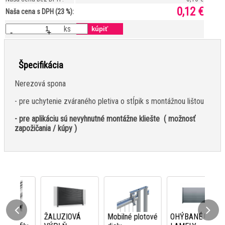
0,12 €
Naša cena s DPH (23 %):
ks
-
+
Špecifikácia
Nerezová spona
- pre uchytenie zváraného pletiva o stĺpik s montážnou lištou
- pre aplikáciu sú nevyhnutné montážne kliešte ( možnosť
zapožičania / kúpy )
ŽALUZIOVÁ
Mobilné plotové
OHÝBANÉ U-
AC